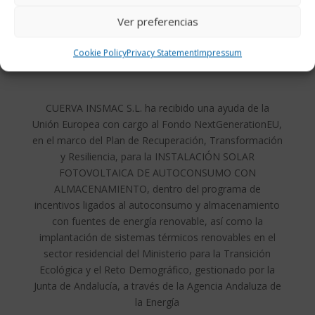
Ver preferencias
Cookie Policy
Privacy Statement
Impressum
CUERVA INSMAC S.L. ha recibido una ayuda de la
Unión Europea con cargo al Fondo NextGenerationEU,
en el marco del Plan de Recuperación, Transformación
y Resiliencia, para la INSTALACIÓN SOLAR
FOTOVOLTAICA DE AUTOCONSUMO CON
ALMACENAMIENTO, dentro del programa de
incentivos ligados al autoconsumo y almacenamiento
con fuentes de energía renovable, así como la
implantación de sistemas térmicos renovables en el
sector residencial del Ministerio para la Transición
Ecológica y el Reto Demográfico, gestionado por la
Junta de Andalucía, a través de la Agencia Andaluza de
la Energía